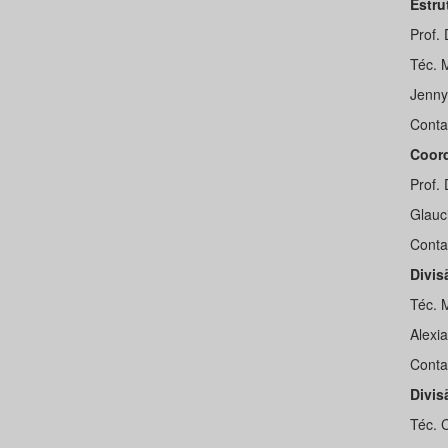
Estru
Prof.
Téc. M
Jennyf
Conta
Coord
Prof.
Glauc
Conta
Divis
Téc. 
Alexia
Conta
Divis
Téc. 