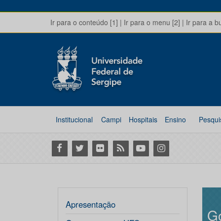
Ir para o conteúdo [1]
|
Ir para o menu [2]
|
Ir para a b
Institucional
Campi
Hospitais
Ensino
Pesqui
Facebook
Twitter
Flickr
RSS
Youtube
Instagram
Apresentação
G