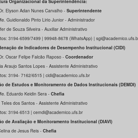
tura Organizacional da Superintendência:
 Dr. Elyson Adan Nunes Carvalho -
Superintendente
e. Guidionaldo Pinto Lirio Junior - Administrador
er de Souza Silveira - Auxiliar Administrativo
tos: 3194-6599/7499 | 99948-8678 (WhatsApp) | sgi@academico.ufs.b
enação de Indicadores de Desempenho Institucional (CIDI)
 Dr. Oscar Felipe Falcão Raposo -
Coordenador
ia Araujo Santos Lopes - Assistente Administrativo
tos: 3194- 7162/6515 | cidi@academico.ufs.br
ão de Estudos e Monitoramento de Dados Institucionais (DEMDI)
Me. Eduardo Keidin Sera -
Chefia
 Teles dos Santos - Assistente Administrativo
tos: 3194-6513 | cemdi@academico.ufs.br
ão de Avaliação e Monitoramento Institucional (DIAVI)
Celina de Jesus Reis -
Chefia