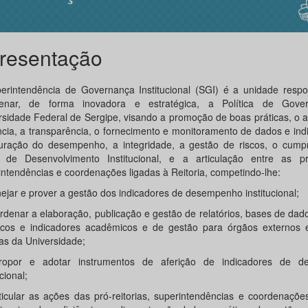
resentação
erintendência de Governança Institucional (SGI) é a unidade respo
denar, de forma inovadora e estratégica, a Política de Gove
rsidade Federal de Sergipe, visando a promoção de boas práticas, o
ência, a transparência, o fornecimento e monitoramento de dados e ind
ração do desempenho, a integridade, a gestão de riscos, o cump
 de Desenvolvimento Institucional, e a articulação entre as pró-
intendências e coordenações ligadas à Reitoria, competindo-lhe:
nejar e prover a gestão dos indicadores de desempenho institucional;
ordenar a elaboração, publicação e gestão de relatórios, bases de dad
ticos e indicadores acadêmicos e de gestão para órgãos externos 
nas da Universidade;
Propor e adotar instrumentos de aferição de indicadores de 
ucional;
rticular as ações das pró-reitorias, superintendências e coordenaçõe