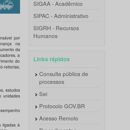
SIGAA - Acadêmico
SIPAC - Administrativo
SIGRH - Recursos
Humanos
nsável por
rnança na
 aumento da
icadores, a
Links rápidos
rimento do
reitorias,
Consulta pública de
processos
os, estudos
Sei
e unidades
Protocolo GOV.BR
desempenho
Acesso Remoto
s ligadas à