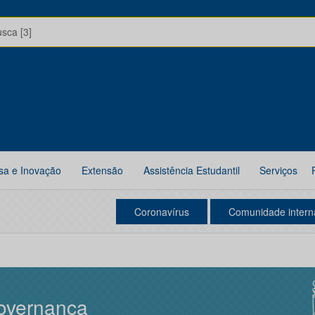
usca [3]
sa e Inovação
Extensão
Assistência Estudantil
Serviços
Coronavírus
Comunidade intern
overnança