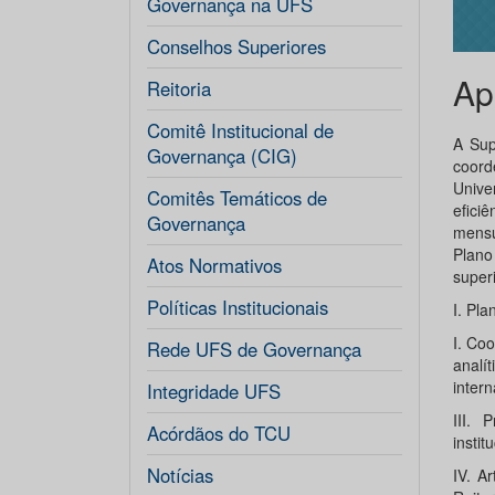
Governança na UFS
Conselhos Superiores
Ap
Reitoria
Comitê Institucional de
A Sup
Governança (CIG)
coor
Unive
Comitês Temáticos de
efici
Governança
mensu
Plano
Atos Normativos
super
Políticas Institucionais
I. Pla
I. Co
Rede UFS de Governança
analí
inter
Integridade UFS
III. 
Acórdãos do TCU
instit
Notícias
IV. A