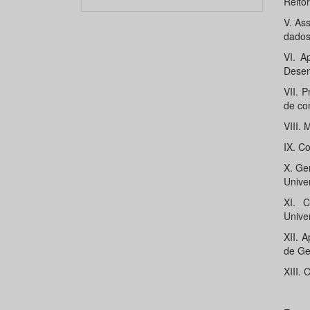
Reitor
V. As
dados
VI. A
Desenv
VII. 
de con
VIII.
IX. Co
X. Ger
Unive
XI. 
Unive
XII. 
de Ge
XIII.