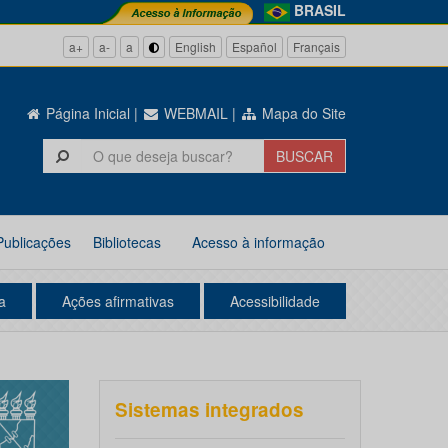
BRASIL
a+
a-
a
English
Español
Français
Página Inicial
|
WEBMAIL
|
Mapa do Site
Publicações
Bibliotecas
Acesso à informação
a
Ações afirmativas
Acessibilidade
Sistemas integrados