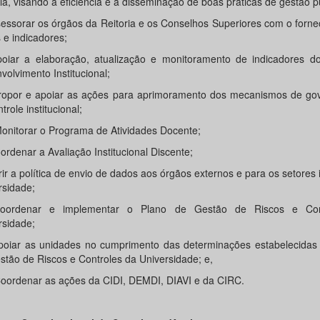
ia, visando a eficiência e a disseminação de boas práticas de gestão p
sessorar os órgãos da Reitoria e os Conselhos Superiores com o forn
 e indicadores;
poiar a elaboração, atualização e monitoramento de indicadores d
olvimento Institucional;
Propor e apoiar as ações para aprimoramento dos mecanismos de go
trole institucional;
 Monitorar o Programa de Atividades Docente;
ordenar a Avaliação Institucional Discente;
ir a política de envio de dados aos órgãos externos e para os setores 
rsidade;
Coordenar e implementar o Plano de Gestão de Riscos e Con
rsidade;
Apoiar as unidades no cumprimento das determinações estabelecidas 
stão de Riscos e Controles da Universidade; e,
 Coordenar as ações da CIDI, DEMDI, DIAVI e da CIRC.