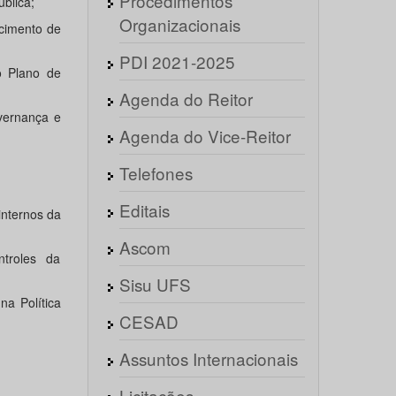
Procedimentos
ública;
Organizacionais
ecimento de
PDI 2021-2025
o Plano de
Agenda do Reitor
vernança e
Agenda do Vice-Reitor
Telefones
Editais
internos da
Ascom
troles da
Sisu UFS
na Política
CESAD
Assuntos Internacionais
Licitações