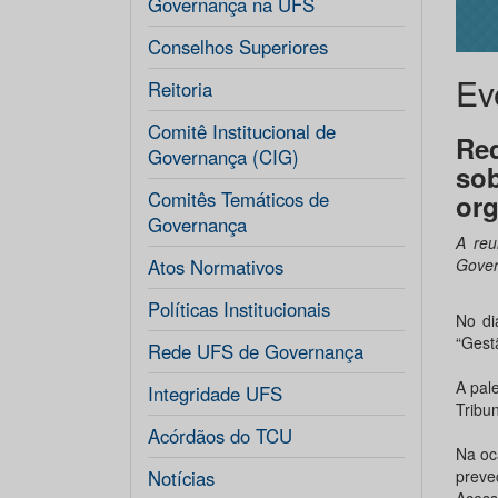
Governança na UFS
Conselhos Superiores
Ev
Reitoria
Comitê Institucional de
Re
Governança (CIG)
sob
Comitês Temáticos de
org
Governança
A reu
Atos Normativos
Gove
Políticas Institucionais
No di
“Gest
Rede UFS de Governança
A pale
Integridade UFS
Tribu
Acórdãos do TCU
Na oc
Notícias
preve