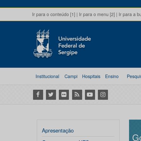
Ir para o conteúdo [1]
|
Ir para o menu [2]
|
Ir para a b
Institucional
Campi
Hospitais
Ensino
Pesqui
Facebook
Twitter
Flickr
RSS
Youtube
Instagram
Apresentação
G