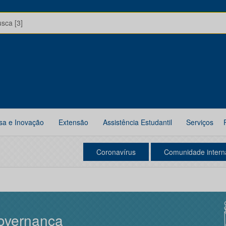
usca [3]
sa e Inovação
Extensão
Assistência Estudantil
Serviços
Coronavírus
Comunidade intern
overnança