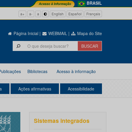
BRASIL
a+
a-
a
English
Español
Français
Página Inicial
|
WEBMAIL
|
Mapa do Site
Publicações
Bibliotecas
Acesso à informação
a
Ações afirmativas
Acessibilidade
Sistemas integrados