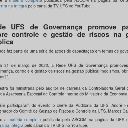
se a
matéria completa
publicada pela ASCOM na página da UFS 
stra na íntegra
pelo canal da TV UFS no YouTube,
de UFS de Governança promove pal
bre controle e gestão de riscos na 
lica
dade faz parte de uma série de ações de capacitação em temas de gov
ia 31 de março de 2022, a Rede UFS de Governança promoveu
rnança, controle e gestão de riscos na gestão pública: modismos, ob
os?”.
estra foi ministrada pelo auditor de carreira da Controladoria Geral
 da Assessoria Especial de Controle Interno do Ministério da Economia
.
m participaram do evento o chefe da Auditoria da UFS, André Fe
enador do Comitê de Gestão de Riscos e Controle da UFS, Marcos Ca
se a
matéria completa
publicada pela ASCOM na página da UFS e 
ra na íntegra
pelo canal da TV UFS no YouTube,