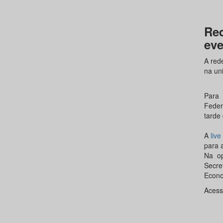
Re
eve
A red
na un
Para 
Feder
tarde 
A
liv
para 
Na op
Secre
Econo
Aces