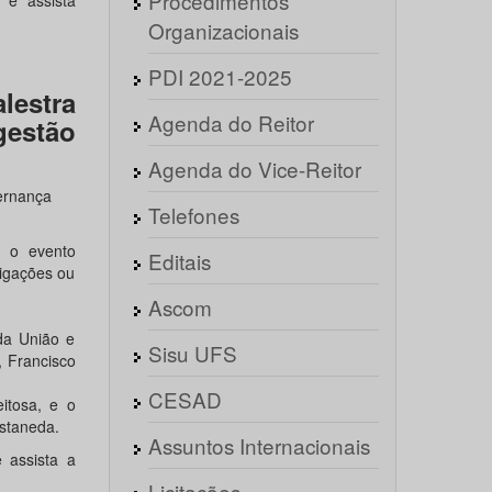
Procedimentos
e assista
Organizacionais
PDI 2021-2025
estra
Agenda do Reitor
gestão
Agenda do Vice-Reitor
ernança
Telefones
 o evento
Editais
rigações ou
Ascom
 da União e
Sisu UFS
, Francisco
CESAD
itosa, e o
staneda.
Assuntos Internacionais
assista a
Licitações