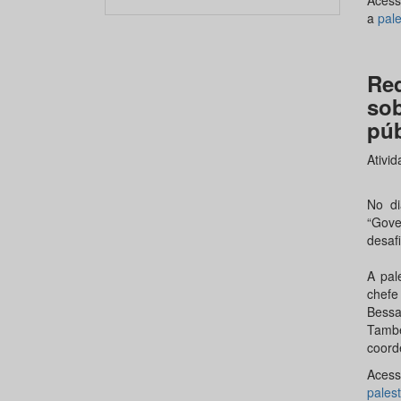
Aces
a
pale
Re
so
púb
Ativi
No d
“Gove
desafi
A pal
chefe
Bessa
També
coord
Aces
palest